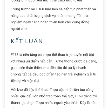
lượng lớn người yêu thích thể thao trực tuyến.
Trong tương lai, F168 hứa hẹn sẽ tiếp tục phát triển và
nâng cao chất lượng dịch vụ nhằm mang đến trải
nghiệm ngày càng hoàn thiện hơn cho cộng đồng
người chơi.
KẾT LUẬN
F168 là nền tảng cá cược thể thao trực tuyến nổi bật
với nhiều ưu điểm hấp dẫn. Từ hệ thống cược đa dạng,
giao diện thân thiện cho đến tốc độ xử lý nhanh
chóng, tất cả đều góp phần tạo nên trải nghiệm giải trí
tiện lợi và hiện đại.
Với kho dữ liệu thể thao được cập nhật liên tục cùng
nhiều giải đấu lớn nhỏ trên toàn thế giới, F168 đang trở
thành lựa chọn được nhiều người yêu thích. Đây là nền