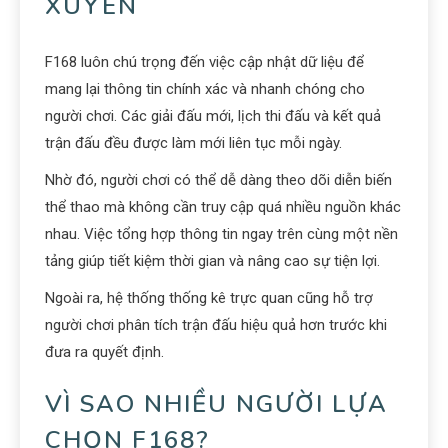
XUYÊN
F168 luôn chú trọng đến việc cập nhật dữ liệu để
mang lại thông tin chính xác và nhanh chóng cho
người chơi. Các giải đấu mới, lịch thi đấu và kết quả
trận đấu đều được làm mới liên tục mỗi ngày.
Nhờ đó, người chơi có thể dễ dàng theo dõi diễn biến
thể thao mà không cần truy cập quá nhiều nguồn khác
nhau. Việc tổng hợp thông tin ngay trên cùng một nền
tảng giúp tiết kiệm thời gian và nâng cao sự tiện lợi.
Ngoài ra, hệ thống thống kê trực quan cũng hỗ trợ
người chơi phân tích trận đấu hiệu quả hơn trước khi
đưa ra quyết định.
VÌ SAO NHIỀU NGƯỜI LỰA
CHỌN F168?