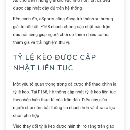
Âu cho đến những giải khu vực nhỏ hơn, tất cả đều
được cập nhật đầy đủ trên hệ thống.
Bên cạnh đó, eSports cũng đang trở thành xu hướng
giải trí nổi bật. F168 nhanh chóng cập nhật các trận
đấu nổi tiếng giúp người chơi có thêm nhiều cơ hội
tham gia và trải nghiệm thú vị.
TỶ LỆ KÈO ĐƯỢC CẬP
NHẬT LIÊN TỤC
Một yếu tố quan trọng trong cá cược thể thao chính là
tỷ lệ kèo. Tại F168, hệ thống cập nhật tỷ lệ kèo liên tục
theo diễn biến thực tế của trận đấu. Điều này giúp
người chơi nắm bắt thông tin nhanh hơn và đưa ra lựa
chọn phù hợp.
Việc thay đổi tỷ lệ kèo được hiển thị rõ ràng trên giao