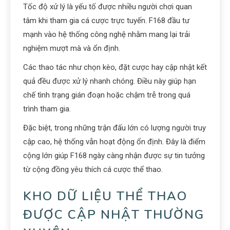
Tốc độ xử lý là yếu tố được nhiều người chơi quan
tâm khi tham gia cá cược trực tuyến. F168 đầu tư
mạnh vào hệ thống công nghệ nhằm mang lại trải
nghiệm mượt mà và ổn định.
Các thao tác như chọn kèo, đặt cược hay cập nhật kết
quả đều được xử lý nhanh chóng. Điều này giúp hạn
chế tình trạng gián đoạn hoặc chậm trễ trong quá
trình tham gia.
Đặc biệt, trong những trận đấu lớn có lượng người truy
cập cao, hệ thống vẫn hoạt động ổn định. Đây là điểm
cộng lớn giúp F168 ngày càng nhận được sự tin tưởng
từ cộng đồng yêu thích cá cược thể thao.
KHO DỮ LIỆU THỂ THAO
ĐƯỢC CẬP NHẬT THƯỜNG