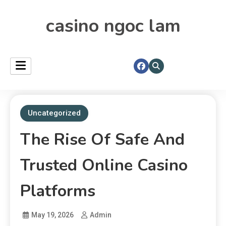
casino ngoc lam
Uncategorized
The Rise Of Safe And
Trusted Online Casino
Platforms
May 19, 2026
Admin