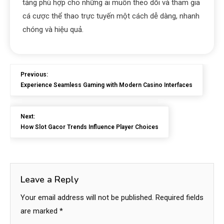
tảng phù hợp cho những ai muốn theo dõi và tham gia
cá cược thể thao trực tuyến một cách dễ dàng, nhanh
chóng và hiệu quả.
Previous:
Experience Seamless Gaming with Modern Casino Interfaces
Next:
How Slot Gacor Trends Influence Player Choices
Leave a Reply
Your email address will not be published.
Required fields
are marked
*