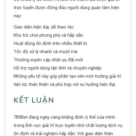
trực tuyến được đông đảo người dùng quan tâm hiện
nay:
Giao diện hiện đại, dễ thao tác
Kho trò chơi phong phú và hấp dẫn
Hoạt động ổn định trên nhiều thiết bị
Tốc độ xử lý nhanh và mượt mà
Thường xuyên cập nhật ưu đãi mới
Hỗ trợ người dùng tận tình và chuyên nghiệp
Những yếu tố này góp phần tạo nên môi trường giải trí
tiện lợi, thân thiện và phù hợp với xu hướng hiện đại.
KẾT LUẬN
789Bet đang ngày càng khẳng định vị thế của mình
trong lĩnh vực giải trí trực tuyến nhờ chất lượng dịch vụ
ổn định và trải nghiệm hấp dẫn. Với giao diện thân