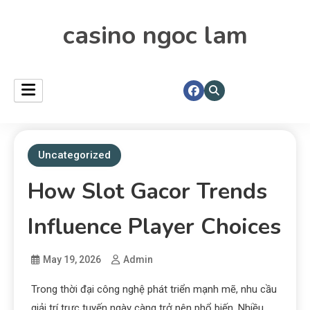
casino ngoc lam
Uncategorized
How Slot Gacor Trends
Influence Player Choices
May 19, 2026
Admin
Trong thời đại công nghệ phát triển mạnh mẽ, nhu cầu
giải trí trực tuyến ngày càng trở nên phổ biến. Nhiều