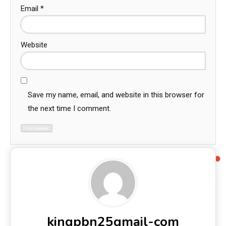
Email
*
Website
Save my name, email, and website in this browser for
the next time I comment.
kingpbn25gmail-com