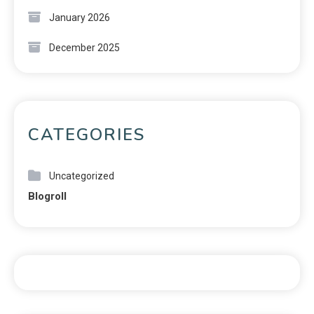
January 2026
December 2025
CATEGORIES
Uncategorized
Blogroll