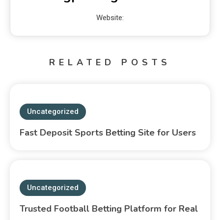
Website:
RELATED POSTS
Uncategorized
Fast Deposit Sports Betting Site for Users
Uncategorized
Trusted Football Betting Platform for Real