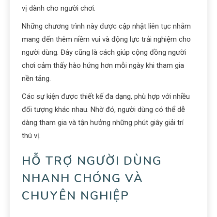
vị dành cho người chơi.
Những chương trình này được cập nhật liên tục nhằm
mang đến thêm niềm vui và động lực trải nghiệm cho
người dùng. Đây cũng là cách giúp cộng đồng người
chơi cảm thấy hào hứng hơn mỗi ngày khi tham gia
nền tảng.
Các sự kiện được thiết kế đa dạng, phù hợp với nhiều
đối tượng khác nhau. Nhờ đó, người dùng có thể dễ
dàng tham gia và tận hưởng những phút giây giải trí
thú vị.
HỖ TRỢ NGƯỜI DÙNG
NHANH CHÓNG VÀ
CHUYÊN NGHIỆP