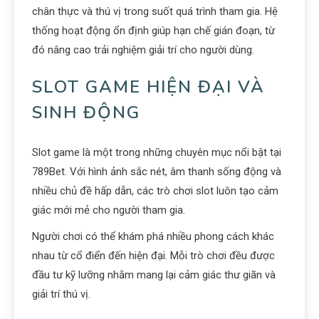
chân thực và thú vị trong suốt quá trình tham gia. Hệ
thống hoạt động ổn định giúp hạn chế gián đoạn, từ
đó nâng cao trải nghiệm giải trí cho người dùng.
SLOT GAME HIỆN ĐẠI VÀ
SINH ĐỘNG
Slot game là một trong những chuyên mục nổi bật tại
789Bet. Với hình ảnh sắc nét, âm thanh sống động và
nhiều chủ đề hấp dẫn, các trò chơi slot luôn tạo cảm
giác mới mẻ cho người tham gia.
Người chơi có thể khám phá nhiều phong cách khác
nhau từ cổ điển đến hiện đại. Mỗi trò chơi đều được
đầu tư kỹ lưỡng nhằm mang lại cảm giác thư giãn và
giải trí thú vị.