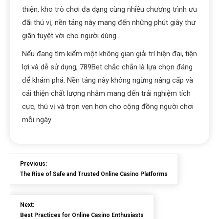
thiện, kho trò chơi đa dạng cùng nhiều chương trình ưu
đãi thú vị, nền tảng này mang đến những phút giây thư
giãn tuyệt vời cho người dùng.
Nếu đang tìm kiếm một không gian giải trí hiện đại, tiện
lợi và dễ sử dụng, 789Bet chắc chắn là lựa chọn đáng
để khám phá. Nền tảng này không ngừng nâng cấp và
cải thiện chất lượng nhằm mang đến trải nghiệm tích
cực, thú vị và trọn vẹn hơn cho cộng đồng người chơi
mỗi ngày.
Previous:
The Rise of Safe and Trusted Online Casino Platforms
Next:
Best Practices for Online Casino Enthusiasts