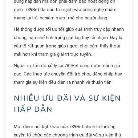
dung hấp dẫn mà còn phải đảm bảo hoạt động ổn
định. 789Bet đã đầu tư mạnh vào công nghệ nhằm
mang lại trải nghiệm mượt mà cho người dùng.
Hệ thống được tối ưu tốt giúp quá trình truy cập nhanh
chóng, hạn chế tình trạng giật lag hay tải chậm. Đây là
yếu tố rất quan trọng giúp người chơi cảm thấy thoải
mái hơn khi tham gia giải trí trực tuyến.
Ngoài ra, tốc độ xử lý tại 789Bet cũng được đánh giá
cao. Các thao tác chuyển đổi trò chơi, đăng nhập hay
tham gia sự kiện đều diễn ra nhanh và thuận tiện.
NHIỀU ƯU ĐÃI VÀ SỰ KIỆN
HẤP DẪN
Một điểm nổi bật khác của 789Bet chính là thường
xuyên tổ chức các chương trình ưu đãi và sự kiện thú