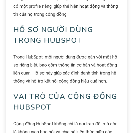
có một profile riêng, giúp thể hiện hoạt động và thông
tin của họ trong cộng đồng.
HỒ SƠ NGƯỜI DÙNG
TRONG HUBSPOT
Trong HubSpot, mỗi người dùng được gắn với một hồ
sơ riêng biệt, bao gồm thông tin cơ bản và hoạt động
liên quan. Hồ sơ này giúp xác định danh tính trong hệ
thống và hỗ trợ kết nối cộng đồng hiệu quả hơn.
VAI TRÒ CỦA CỘNG ĐỒNG
HUBSPOT
Cộng đồng HubSpot không chỉ là nơi trao đổi mà còn
là không gian học hỏi và chia sẻ kiến thức giữa các