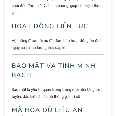
chơi đều được xử lý nhanh chóng, giúp tiết kiệm thời
gian.
HOẠT ĐỘNG LIÊN TỤC
Hệ thống được tối ưu để đảm bảo hoạt động ổn định
ngay cả khi có lượng truy cập lớn.
BẢO MẬT VÀ TÍNH MINH
BẠCH
Bảo mật là yếu tố quan trọng trong mọi nền tảng trực
tuyến, đặc biệt là các hệ thống giải trí số.
MÃ HÓA DỮ LIỆU AN