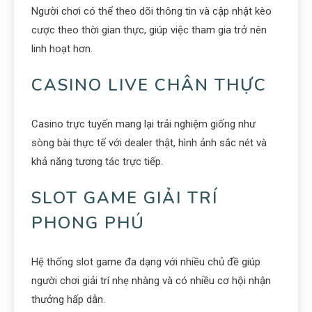
Người chơi có thể theo dõi thông tin và cập nhật kèo
cược theo thời gian thực, giúp việc tham gia trở nên
linh hoạt hơn.
CASINO LIVE CHÂN THỰC
Casino trực tuyến mang lại trải nghiệm giống như
sòng bài thực tế với dealer thật, hình ảnh sắc nét và
khả năng tương tác trực tiếp.
SLOT GAME GIẢI TRÍ
PHONG PHÚ
Hệ thống slot game đa dạng với nhiều chủ đề giúp
người chơi giải trí nhẹ nhàng và có nhiều cơ hội nhận
thưởng hấp dẫn.