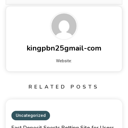
kingpbn25gmail-com
Website:
RELATED POSTS
Uncategorized
Fast Deposit Sports Betting Site for Users