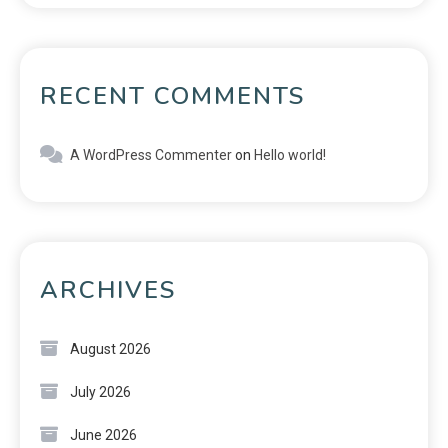
RECENT COMMENTS
A WordPress Commenter
on
Hello world!
ARCHIVES
August 2026
July 2026
June 2026