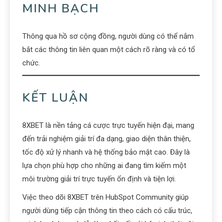
MINH BẠCH
Thông qua hồ sơ cộng đồng, người dùng có thể nắm
bắt các thông tin liên quan một cách rõ ràng và có tổ
chức.
KẾT LUẬN
8XBET là nền tảng cá cược trực tuyến hiện đại, mang
đến trải nghiệm giải trí đa dạng, giao diện thân thiện,
tốc độ xử lý nhanh và hệ thống bảo mật cao. Đây là
lựa chọn phù hợp cho những ai đang tìm kiếm một
môi trường giải trí trực tuyến ổn định và tiện lợi.
Việc theo dõi 8XBET trên HubSpot Community giúp
người dùng tiếp cận thông tin theo cách có cấu trúc,