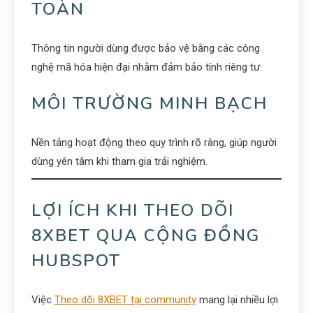
TOÀN
Thông tin người dùng được bảo vệ bằng các công
nghệ mã hóa hiện đại nhằm đảm bảo tính riêng tư.
MÔI TRƯỜNG MINH BẠCH
Nền tảng hoạt động theo quy trình rõ ràng, giúp người
dùng yên tâm khi tham gia trải nghiệm.
LỢI ÍCH KHI THEO DÕI
8XBET QUA CỘNG ĐỒNG
HUBSPOT
Việc
Theo dõi 8XBET tại community
mang lại nhiều lợi