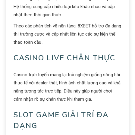
Hệ thống cung cấp nhiều loại kèo khác nhau và cập
nhật theo thời gian thực.
Theo các phân tích về nền tảng, 8XBET hỗ trợ đa dạng
thị trường cược và cập nhật liên tục các sự kiện thể
thao toàn cầu .
CASINO LIVE CHÂN THỰC
Casino trực tuyến mang lại trải nghiệm giống sòng bài
thực tế với dealer thật, hình ảnh chất lượng cao và khả
năng tương tác trực tiếp. Điều này giúp người chơi
cảm nhận rõ sự chân thực khi tham gia.
SLOT GAME GIẢI TRÍ ĐA
DẠNG