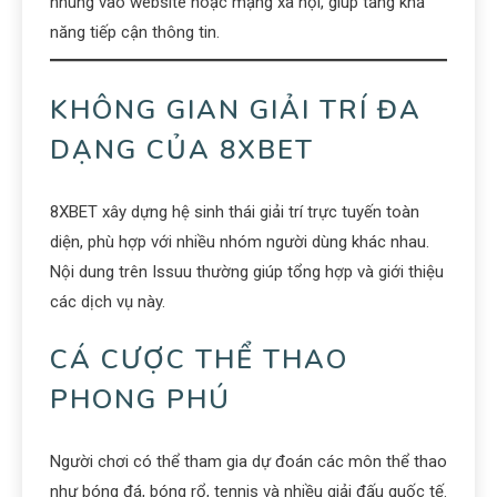
nhúng vào website hoặc mạng xã hội, giúp tăng khả
năng tiếp cận thông tin.
KHÔNG GIAN GIẢI TRÍ ĐA
DẠNG CỦA 8XBET
8XBET xây dựng hệ sinh thái giải trí trực tuyến toàn
diện, phù hợp với nhiều nhóm người dùng khác nhau.
Nội dung trên Issuu thường giúp tổng hợp và giới thiệu
các dịch vụ này.
CÁ CƯỢC THỂ THAO
PHONG PHÚ
Người chơi có thể tham gia dự đoán các môn thể thao
như bóng đá, bóng rổ, tennis và nhiều giải đấu quốc tế.