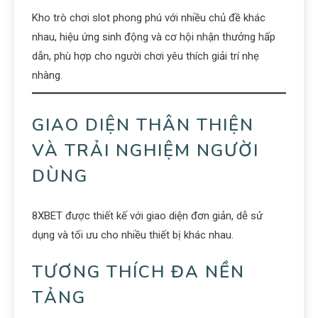
Kho trò chơi slot phong phú với nhiều chủ đề khác
nhau, hiệu ứng sinh động và cơ hội nhận thưởng hấp
dẫn, phù hợp cho người chơi yêu thích giải trí nhẹ
nhàng.
GIAO DIỆN THÂN THIỆN
VÀ TRẢI NGHIỆM NGƯỜI
DÙNG
8XBET được thiết kế với giao diện đơn giản, dễ sử
dụng và tối ưu cho nhiều thiết bị khác nhau.
TƯƠNG THÍCH ĐA NỀN
TẢNG