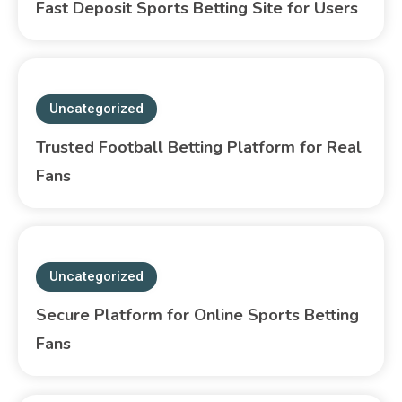
Fast Deposit Sports Betting Site for Users
Uncategorized
Trusted Football Betting Platform for Real
Fans
Uncategorized
Secure Platform for Online Sports Betting
Fans