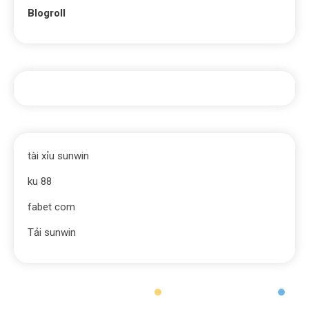
Blogroll
tài xỉu sunwin
ku 88
fabet com
Tải sunwin