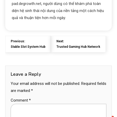
pad.degrowth.net, người dùng có thể khám phá toàn
diện hệ sinh thái nội dung của nền tảng một cách hiệu
quả và thuận tiện hơn mỗi ngày.
Previous:
Next:
Stable Slot System Hub
Trusted Gaming Hub Network
Leave a Reply
Your email address will not be published.
Required fields
are marked
*
Comment
*