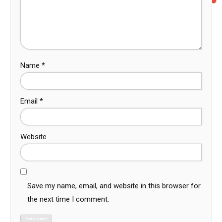
Name
*
Email
*
Website
Save my name, email, and website in this browser for
the next time I comment.