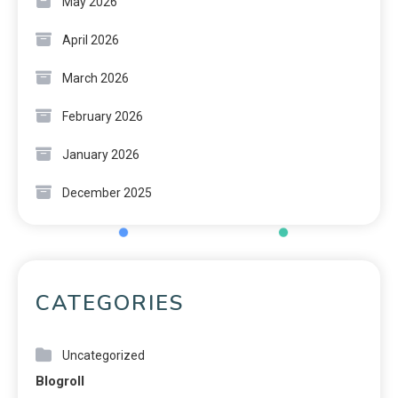
May 2026
April 2026
March 2026
February 2026
January 2026
December 2025
CATEGORIES
Uncategorized
Blogroll