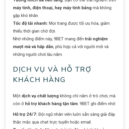
Tương thích đa nền tảng:
Bạn có thể trải nghiệm trên
máy tính, điện thoại, hay máy tính bảng
mà không
gặp khó khăn.
Tốc độ tải nhanh:
Mọi trang được tối ưu hóa, giảm
thiểu thời gian chờ đợi.
Nhờ những điểm này, 9BET mang đến
trải nghiệm
mượt mà và hấp dẫn
, phù hợp cả với người mới và
những người chơi lâu năm.
DỊCH VỤ VÀ HỖ TRỢ
KHÁCH HÀNG
Một
dịch vụ chất lượng
không chỉ nằm ở trò chơi, mà
còn ở
hỗ trợ khách hàng tận tâm
. 9BET ghi điểm nhờ:
Hỗ trợ 24/7:
Đội ngũ nhân viên luôn sẵn sàng giải đáp
thắc mắc qua chat trực tuyến hoặc email.