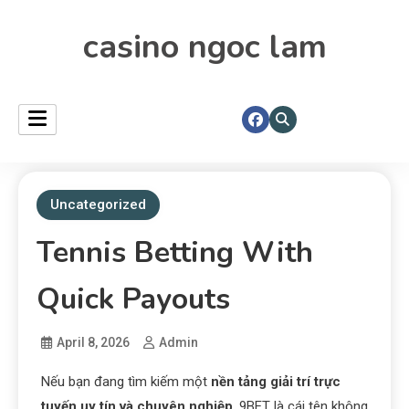
casino ngoc lam
Uncategorized
Tennis Betting With
Quick Payouts
April 8, 2026
Admin
Nếu bạn đang tìm kiếm một
nền tảng giải trí trực
tuyến uy tín và chuyên nghiệp
, 9BET là cái tên không