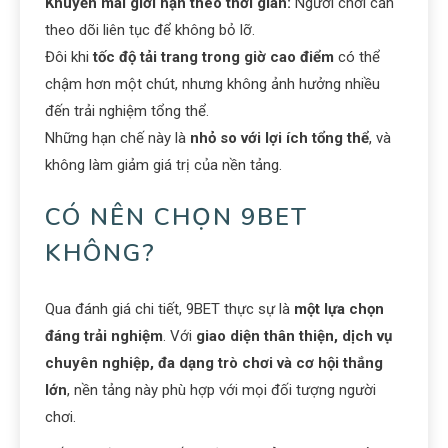
Khuyến mãi giới hạn theo thời gian:
Người chơi cần
theo dõi liên tục để không bỏ lỡ.
Đôi khi
tốc độ tải trang trong giờ cao điểm
có thể
chậm hơn một chút, nhưng không ảnh hưởng nhiều
đến trải nghiệm tổng thể.
Những hạn chế này là
nhỏ so với lợi ích tổng thể
, và
không làm giảm giá trị của nền tảng.
CÓ NÊN CHỌN 9BET
KHÔNG?
Qua đánh giá chi tiết, 9BET thực sự là
một lựa chọn
đáng trải nghiệm
. Với
giao diện thân thiện, dịch vụ
chuyên nghiệp, đa dạng trò chơi và cơ hội thắng
lớn
, nền tảng này phù hợp với mọi đối tượng người
chơi.