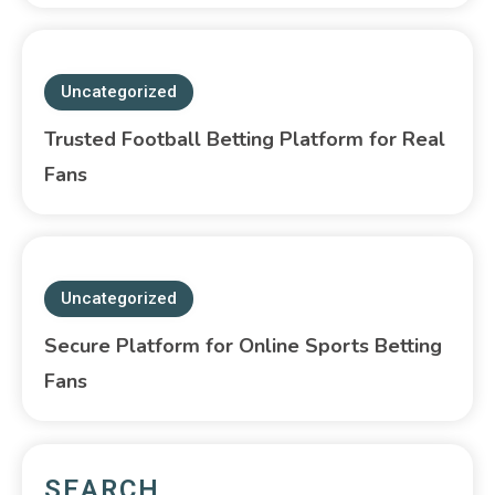
Uncategorized
Trusted Football Betting Platform for Real
Fans
Uncategorized
Secure Platform for Online Sports Betting
Fans
SEARCH