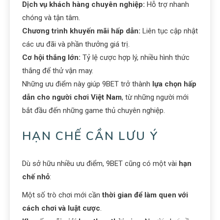
Dịch vụ khách hàng chuyên nghiệp:
Hỗ trợ nhanh
chóng và tận tâm.
Chương trình khuyến mãi hấp dẫn:
Liên tục cập nhật
các ưu đãi và phần thưởng giá trị.
Cơ hội thắng lớn:
Tỷ lệ cược hợp lý, nhiều hình thức
thắng để thử vận may.
Những ưu điểm này giúp 9BET trở thành
lựa chọn hấp
dẫn cho người chơi Việt Nam
, từ những người mới
bắt đầu đến những game thủ chuyên nghiệp.
HẠN CHẾ CẦN LƯU Ý
Dù sở hữu nhiều ưu điểm, 9BET cũng có một vài
hạn
chế nhỏ
:
Một số trò chơi mới cần
thời gian để làm quen với
cách chơi và luật cược
.