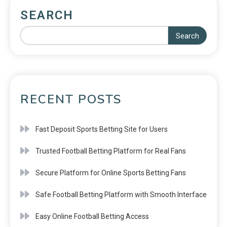
SEARCH
Search
RECENT POSTS
Fast Deposit Sports Betting Site for Users
Trusted Football Betting Platform for Real Fans
Secure Platform for Online Sports Betting Fans
Safe Football Betting Platform with Smooth Interface
Easy Online Football Betting Access