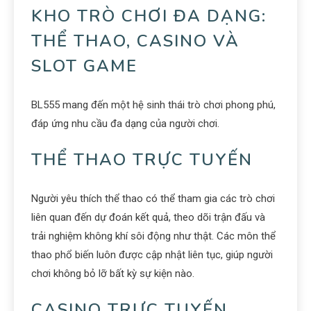
KHO TRÒ CHƠI ĐA DẠNG:
THỂ THAO, CASINO VÀ
SLOT GAME
BL555 mang đến một hệ sinh thái trò chơi phong phú,
đáp ứng nhu cầu đa dạng của người chơi.
THỂ THAO TRỰC TUYẾN
Người yêu thích thể thao có thể tham gia các trò chơi
liên quan đến dự đoán kết quả, theo dõi trận đấu và
trải nghiệm không khí sôi động như thật. Các môn thể
thao phổ biến luôn được cập nhật liên tục, giúp người
chơi không bỏ lỡ bất kỳ sự kiện nào.
CASINO TRỰC TUYẾN