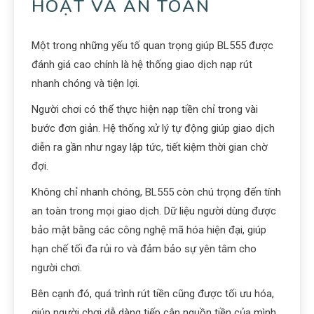
HOẠT VÀ AN TOÀN
Một trong những yếu tố quan trọng giúp BL555 được
đánh giá cao chính là hệ thống giao dịch nạp rút
nhanh chóng và tiện lợi.
Người chơi có thể thực hiện nạp tiền chỉ trong vài
bước đơn giản. Hệ thống xử lý tự động giúp giao dịch
diễn ra gần như ngay lập tức, tiết kiệm thời gian chờ
đợi.
Không chỉ nhanh chóng, BL555 còn chú trọng đến tính
an toàn trong mọi giao dịch. Dữ liệu người dùng được
bảo mật bằng các công nghệ mã hóa hiện đại, giúp
hạn chế tối đa rủi ro và đảm bảo sự yên tâm cho
người chơi.
Bên cạnh đó, quá trình rút tiền cũng được tối ưu hóa,
giúp người chơi dễ dàng tiếp cận nguồn tiền của mình