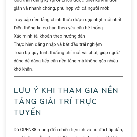
Quá trình đăng ký tại OPEN88 được thiết kế khá đơn
giản và nhanh chóng, phù hợp với cả người mới:
Truy cập nền tảng chính thức được cập nhật mới nhất
Điền thông tin cơ bản theo yêu cầu hệ thống
Xác minh tài khoản theo hướng dẫn
Thực hiện đăng nhập và bắt đầu trải nghiệm
Toàn bộ quy trình thường chỉ mất vài phút, giúp người
dùng dễ dàng tiếp cận nền tảng mà không gặp nhiều
khó khăn.
LƯU Ý KHI THAM GIA NỀN
TẢNG GIẢI TRÍ TRỰC
TUYẾN
Dù OPEN88 mang đến nhiều tiện ích và ưu đãi hấp dẫn,