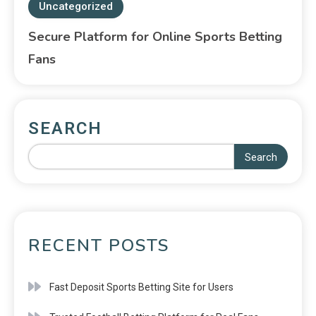
Uncategorized
Secure Platform for Online Sports Betting
Fans
SEARCH
Search
RECENT POSTS
Fast Deposit Sports Betting Site for Users