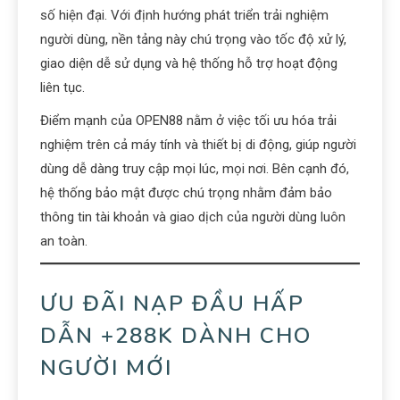
số hiện đại. Với định hướng phát triển trải nghiệm
người dùng, nền tảng này chú trọng vào tốc độ xử lý,
giao diện dễ sử dụng và hệ thống hỗ trợ hoạt động
liên tục.
Điểm mạnh của OPEN88 nằm ở việc tối ưu hóa trải
nghiệm trên cả máy tính và thiết bị di động, giúp người
dùng dễ dàng truy cập mọi lúc, mọi nơi. Bên cạnh đó,
hệ thống bảo mật được chú trọng nhằm đảm bảo
thông tin tài khoản và giao dịch của người dùng luôn
an toàn.
ƯU ĐÃI NẠP ĐẦU HẤP
DẪN +288K DÀNH CHO
NGƯỜI MỚI