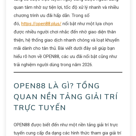
quan tâm nhờ sự tiện lợi, tốc độ xử lý nhanh và nhiều
chương trình ưu đãi hấp dẫn. Trong số
đó,
https://open88.plus/
nổi bật như một lựa chọn
được nhiều người chơi nhắc đến nhờ giao diện thân
thiện, hệ thống giao dịch nhanh chóng và loạt khuyến
mãi dành cho tân thủ. Bài viết dưới đây sẽ giúp bạn
hiểu rõ hơn về OPEN88, các ưu đãi nổi bật cũng như
trải nghiệm người dùng trong năm 2026.
OPEN88 LÀ GÌ? TỔNG
QUAN NỀN TẢNG GIẢI TRÍ
TRỰC TUYẾN
OPEN88 được biết đến như một nền tảng giải trí trực
tuyến cung cấp đa dạng các hình thức tham gia giải trí