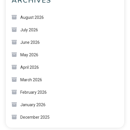
ARCHIVES
August 2026
July 2026
June 2026
May 2026
April 2026
March 2026
February 2026
January 2026
December 2025