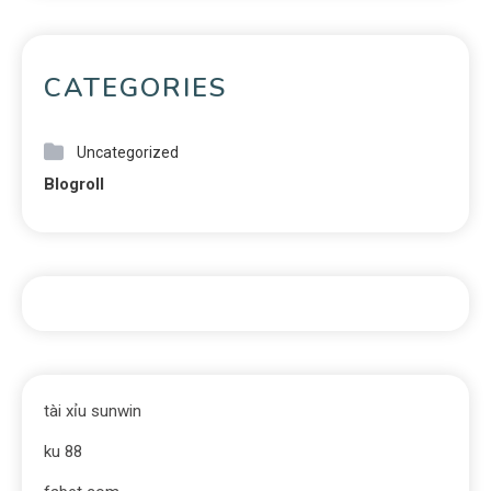
CATEGORIES
Uncategorized
Blogroll
tài xỉu sunwin
ku 88