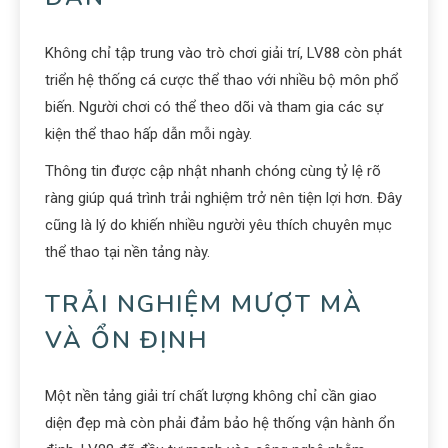
Không chỉ tập trung vào trò chơi giải trí, LV88 còn phát
triển hệ thống cá cược thể thao với nhiều bộ môn phổ
biến. Người chơi có thể theo dõi và tham gia các sự
kiện thể thao hấp dẫn mỗi ngày.
Thông tin được cập nhật nhanh chóng cùng tỷ lệ rõ
ràng giúp quá trình trải nghiệm trở nên tiện lợi hơn. Đây
cũng là lý do khiến nhiều người yêu thích chuyên mục
thể thao tại nền tảng này.
TRẢI NGHIỆM MƯỢT MÀ
VÀ ỔN ĐỊNH
Một nền tảng giải trí chất lượng không chỉ cần giao
diện đẹp mà còn phải đảm bảo hệ thống vận hành ổn