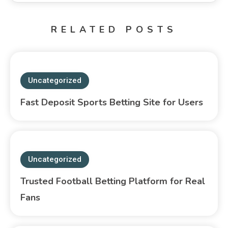
RELATED POSTS
Uncategorized
Fast Deposit Sports Betting Site for Users
Uncategorized
Trusted Football Betting Platform for Real
Fans