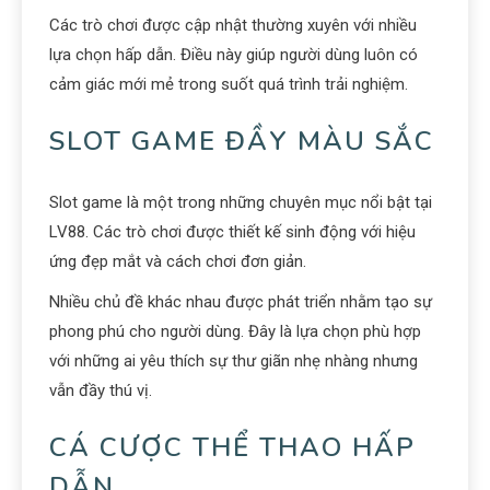
Các trò chơi được cập nhật thường xuyên với nhiều
lựa chọn hấp dẫn. Điều này giúp người dùng luôn có
cảm giác mới mẻ trong suốt quá trình trải nghiệm.
SLOT GAME ĐẦY MÀU SẮC
Slot game là một trong những chuyên mục nổi bật tại
LV88. Các trò chơi được thiết kế sinh động với hiệu
ứng đẹp mắt và cách chơi đơn giản.
Nhiều chủ đề khác nhau được phát triển nhằm tạo sự
phong phú cho người dùng. Đây là lựa chọn phù hợp
với những ai yêu thích sự thư giãn nhẹ nhàng nhưng
vẫn đầy thú vị.
CÁ CƯỢC THỂ THAO HẤP
DẪN