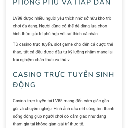
PHONG PHÚ VÀ HẤP DẪN
LV88 được nhiều người yêu thích nhờ sở hữu kho trò
chơi đa dạng. Người dùng có thể dễ dàng lựa chọn
hình thức giải trí phù hợp với sở thích cá nhân.
Từ casino trực tuyến, slot game cho đến cá cược thể
thao, tất cả đều được đầu tư kỹ lưỡng nhằm mang lại
trải nghiệm chân thực và thú vị.
CASINO TRỰC TUYẾN SINH
ĐỘNG
Casino trực tuyến tại LV88 mang đến cảm giác gần
gũi và chuyên nghiệp. Hình ảnh sắc nét cùng âm thanh
sống động giúp người chơi có cảm giác như đang
tham gia tại không gian giải trí thực tế.