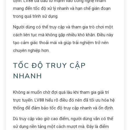
định. LV88 đã đầu tư mạnh vào công nghệ nhằm
mang đến tốc độ xử lý nhanh và hạn chế gián đoạn
trong quá trình sử dụng.
Người dùng có thể truy cập và tham gia trò chơi một
cách liên tục mà không gặp nhiều khó khăn. Điều này
tạo cảm giác thoải mái và giúp trải nghiệm trở nên
chuyên nghiệp hơn.
TỐC ĐỘ TRUY CẬP
NHANH
Không ai muốn chờ đợi quá lâu khi tham gia giải trí
trực tuyến. LV88 hiểu rõ điều đó nên đã tối ưu hóa hệ
thống để đảm bảo tốc độ truy cập nhanh và ổn định.
Dù truy cập vào giờ cao điểm, người dùng vẫn có thể
sử dụng nền tảng một cách mượt mà. Đây là điểm