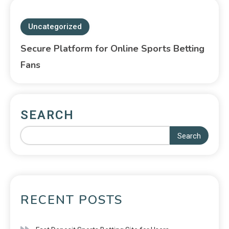
Uncategorized
Secure Platform for Online Sports Betting
Fans
SEARCH
Search
RECENT POSTS