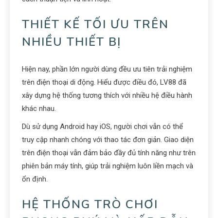
THIẾT KẾ TỐI ƯU TRÊN
NHIỀU THIẾT BỊ
Hiện nay, phần lớn người dùng đều ưu tiên trải nghiệm
trên điện thoại di động. Hiểu được điều đó, LV88 đã
xây dựng hệ thống tương thích với nhiều hệ điều hành
khác nhau.
Dù sử dụng Android hay iOS, người chơi vẫn có thể
truy cập nhanh chóng với thao tác đơn giản. Giao diện
trên điện thoại vẫn đảm bảo đầy đủ tính năng như trên
phiên bản máy tính, giúp trải nghiệm luôn liền mạch và
ổn định.
HỆ THỐNG TRÒ CHƠI