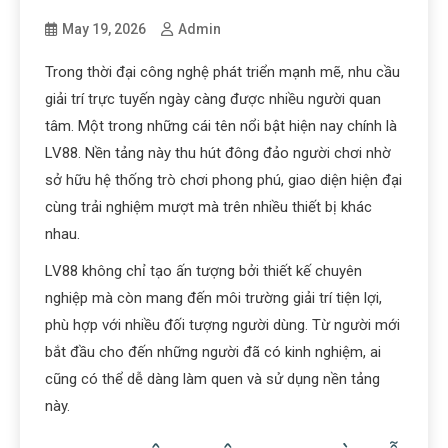
May 19, 2026
Admin
Trong thời đại công nghệ phát triển mạnh mẽ, nhu cầu
giải trí trực tuyến ngày càng được nhiều người quan
tâm. Một trong những cái tên nổi bật hiện nay chính là
LV88. Nền tảng này thu hút đông đảo người chơi nhờ
sở hữu hệ thống trò chơi phong phú, giao diện hiện đại
cùng trải nghiệm mượt mà trên nhiều thiết bị khác
nhau.
LV88 không chỉ tạo ấn tượng bởi thiết kế chuyên
nghiệp mà còn mang đến môi trường giải trí tiện lợi,
phù hợp với nhiều đối tượng người dùng. Từ người mới
bắt đầu cho đến những người đã có kinh nghiệm, ai
cũng có thể dễ dàng làm quen và sử dụng nền tảng
này.