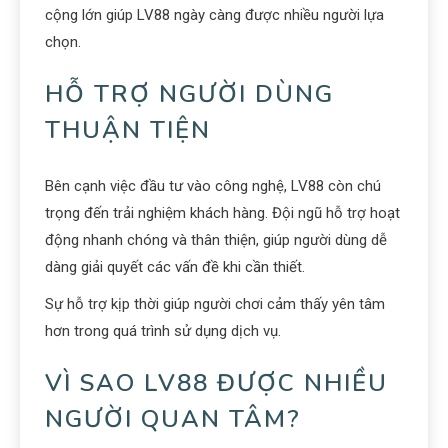
cộng lớn giúp LV88 ngày càng được nhiều người lựa
chọn.
HỖ TRỢ NGƯỜI DÙNG
THUẬN TIỆN
Bên cạnh việc đầu tư vào công nghệ, LV88 còn chú
trọng đến trải nghiệm khách hàng. Đội ngũ hỗ trợ hoạt
động nhanh chóng và thân thiện, giúp người dùng dễ
dàng giải quyết các vấn đề khi cần thiết.
Sự hỗ trợ kịp thời giúp người chơi cảm thấy yên tâm
hơn trong quá trình sử dụng dịch vụ.
VÌ SAO LV88 ĐƯỢC NHIỀU
NGƯỜI QUAN TÂM?