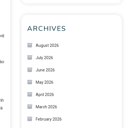
ARCHIVES
 vệ
August 2026
July 2026
nào
June 2026
May 2026
April 2026
nh
March 2026
và
February 2026