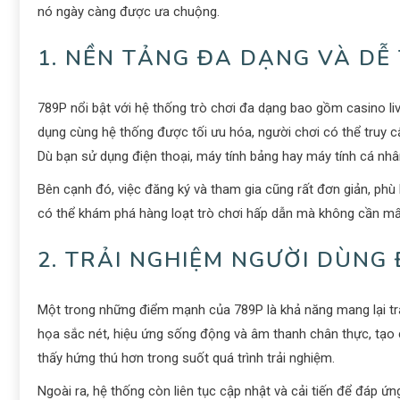
nó ngày càng được ưa chuộng.
1. NỀN TẢNG ĐA DẠNG VÀ DỄ 
789P nổi bật với hệ thống trò chơi đa dạng bao gồm casino liv
dụng cùng hệ thống được tối ưu hóa, người chơi có thể truy c
Dù bạn sử dụng điện thoại, máy tính bảng hay máy tính cá nh
Bên cạnh đó, việc đăng ký và tham gia cũng rất đơn giản, phù
có thể khám phá hàng loạt trò chơi hấp dẫn mà không cần mất
2. TRẢI NGHIỆM NGƯỜI DÙNG
Một trong những điểm mạnh của 789P là khả năng mang lại trả
họa sắc nét, hiệu ứng sống động và âm thanh chân thực, tạo 
thấy hứng thú hơn trong suốt quá trình trải nghiệm.
Ngoài ra, hệ thống còn liên tục cập nhật và cải tiến để đáp 