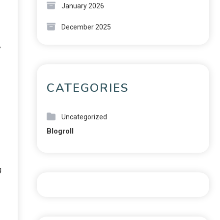
January 2026
December 2025
,
CATEGORIES
Uncategorized
Blogroll
g