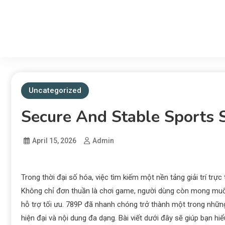
Uncategorized
Secure And Stable Sports S
April 15, 2026
Admin
Trong thời đại số hóa, việc tìm kiếm một nền tảng giải trí trực
Không chỉ đơn thuần là chơi game, người dùng còn mong muốn
hỗ trợ tối ưu. 789P đã nhanh chóng trở thành một trong nhữ
hiện đại và nội dung đa dạng. Bài viết dưới đây sẽ giúp bạn h