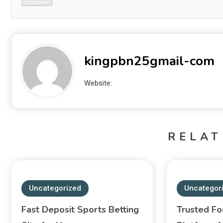
kingpbn25gmail-com
Website:
RELAT
Uncategorized
Uncategor
Fast Deposit Sports Betting
Trusted Fo