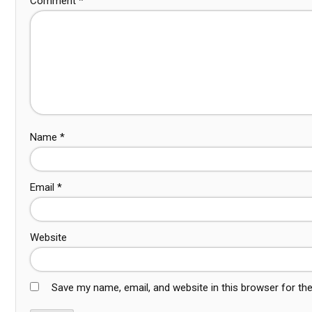
Comment
*
Name
*
Email
*
Website
Save my name, email, and website in this browser for th