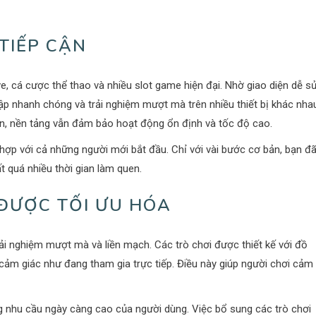
TIẾP CẬN
e, cá cược thể thao và nhiều slot game hiện đại. Nhờ giao diện dễ s
ập nhanh chóng và trải nghiệm mượt mà trên nhiều thiết bị khác nha
ân, nền tảng vẫn đảm bảo hoạt động ổn định và tốc độ cao.
 hợp với cả những người mới bắt đầu. Chỉ với vài bước cơ bản, bạn đ
 quá nhiều thời gian làm quen.
 ĐƯỢC TỐI ƯU HÓA
i nghiệm mượt mà và liền mạch. Các trò chơi được thiết kế với đồ
cảm giác như đang tham gia trực tiếp. Điều này giúp người chơi cảm
ứng nhu cầu ngày càng cao của người dùng. Việc bổ sung các trò chơi