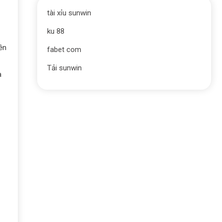
tài xỉu sunwin
ku 88
ền
fabet com
Tải sunwin
a