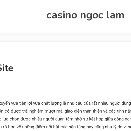
casino ngoc lam
ite
 tuyến vừa tiện lợi vừa chất lượng là nhu cầu của rất nhiều người dùng
 có được trải nghiệm mượt mà, giao diện thân thiện và các tính nă
ng lựa chọn được nhiều người quan tâm nhờ sự kết hợp giữa công ng
iểu rõ hơn về những điểm nổi bật của nền tảng này cũng như lý do vì 