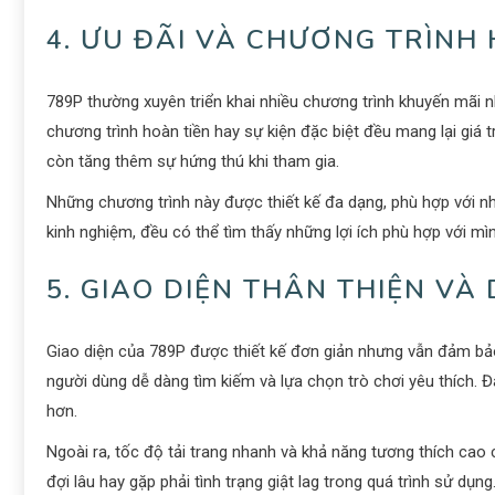
4. ƯU ĐÃI VÀ CHƯƠNG TRÌNH
789P thường xuyên triển khai nhiều chương trình khuyến mãi 
chương trình hoàn tiền hay sự kiện đặc biệt đều mang lại giá tr
còn tăng thêm sự hứng thú khi tham gia.
Những chương trình này được thiết kế đa dạng, phù hợp với n
kinh nghiệm, đều có thể tìm thấy những lợi ích phù hợp với mìn
5. GIAO DIỆN THÂN THIỆN VÀ
Giao diện của 789P được thiết kế đơn giản nhưng vẫn đảm bảo
người dùng dễ dàng tìm kiếm và lựa chọn trò chơi yêu thích. Đ
hơn.
Ngoài ra, tốc độ tải trang nhanh và khả năng tương thích cao
đợi lâu hay gặp phải tình trạng giật lag trong quá trình sử dụng