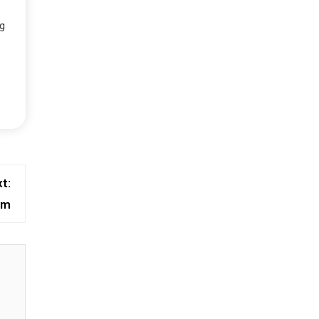
ng
t:
rm