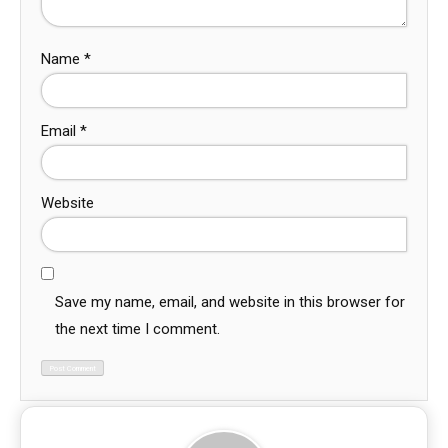
Name
*
Email
*
Website
Save my name, email, and website in this browser for
the next time I comment.