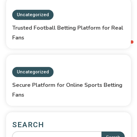
Uncategorized
Trusted Football Betting Platform for Real
Fans
Uncategorized
Secure Platform for Online Sports Betting
Fans
SEARCH