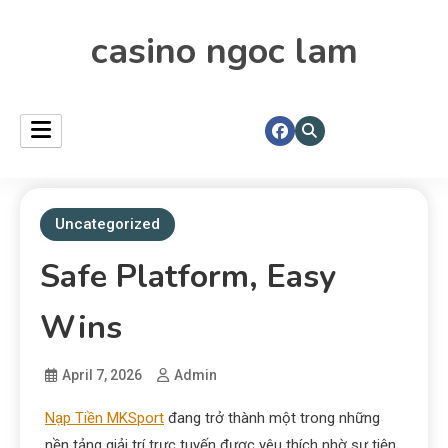
casino ngoc lam
Uncategorized
Safe Platform, Easy
Wins
April 7, 2026
Admin
Nạp Tiền MKSport
đang trở thành một trong những
nền tảng giải trí trực tuyến được yêu thích nhờ sự tiện