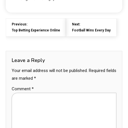
Previous:
Next:
Top Betting Experience Online
Football Wins Every Day
Leave a Reply
Your email address will not be published.
Required fields
are marked
*
Comment
*