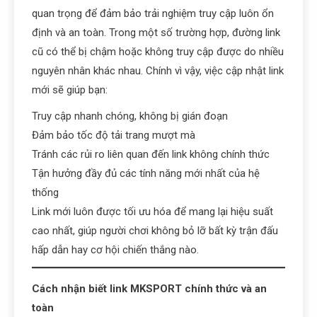
quan trọng để đảm bảo trải nghiệm truy cập luôn ổn
định và an toàn. Trong một số trường hợp, đường link
cũ có thể bị chậm hoặc không truy cập được do nhiều
nguyên nhân khác nhau. Chính vì vậy, việc cập nhật link
mới sẽ giúp bạn:
Truy cập nhanh chóng, không bị gián đoạn
Đảm bảo tốc độ tải trang mượt mà
Tránh các rủi ro liên quan đến link không chính thức
Tận hưởng đầy đủ các tính năng mới nhất của hệ
thống
Link mới luôn được tối ưu hóa để mang lại hiệu suất
cao nhất, giúp người chơi không bỏ lỡ bất kỳ trận đấu
hấp dẫn hay cơ hội chiến thắng nào.
Cách nhận biết link MKSPORT chính thức và an
toàn