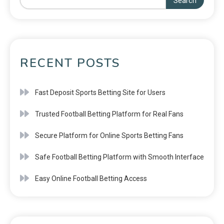
Search
RECENT POSTS
Fast Deposit Sports Betting Site for Users
Trusted Football Betting Platform for Real Fans
Secure Platform for Online Sports Betting Fans
Safe Football Betting Platform with Smooth Interface
Easy Online Football Betting Access