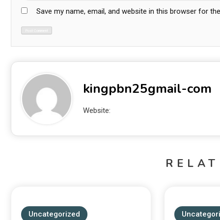
Save my name, email, and website in this browser for th
kingpbn25gmail-com
Website:
RELAT
Uncategorized
Uncategor