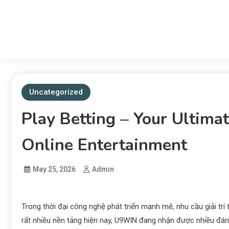
Uncategorized
Play Betting – Your Ultima
Online Entertainment
May 25, 2026
Admin
Trong thời đại công nghệ phát triển mạnh mẽ, nhu cầu giải trí
rất nhiều nền tảng hiện nay, U9WIN đang nhận được nhiều đánh