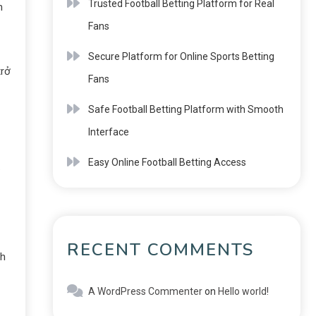
Trusted Football Betting Platform for Real
n
Fans
Secure Platform for Online Sports Betting
trở
Fans
Safe Football Betting Platform with Smooth
Interface
Easy Online Football Betting Access
.
RECENT COMMENTS
nh
A WordPress Commenter
on
Hello world!