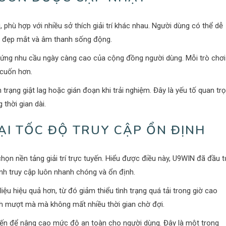
hù hợp với nhiều sở thích giải trí khác nhau. Người dùng có thể dễ
nh đẹp mắt và âm thanh sống động.
 ứng nhu cầu ngày càng cao của cộng đồng người dùng. Mỗi trò chơi
 cuốn hơn.
trạng giật lag hoặc gián đoạn khi trải nghiệm. Đây là yếu tố quan tr
thời gian dài.
ẠI TỐC ĐỘ TRUY CẬP ỔN ĐỊNH
họn nền tảng giải trí trực tuyến. Hiểu được điều này, U9WIN đã đầu t
h truy cập luôn nhanh chóng và ổn định.
u hiệu quả hơn, từ đó giảm thiểu tình trạng quá tải trong giờ cao
ch mượt mà mà không mất nhiều thời gian chờ đợi.
 tiến để nâng cao mức độ an toàn cho người dùng. Đây là một trong