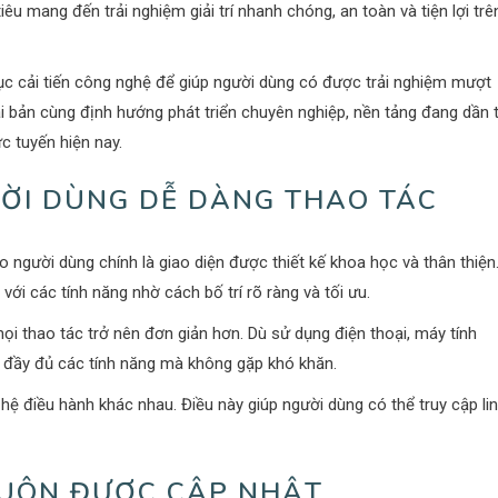
êu mang đến trải nghiệm giải trí nhanh chóng, an toàn và tiện lợi trê
ục cải tiến công nghệ để giúp người dùng có được trải nghiệm mượt
i bản cùng định hướng phát triển chuyên nghiệp, nền tảng đang dần 
c tuyến hiện nay.
GƯỜI DÙNG DỄ DÀNG THAO TÁC
người dùng chính là giao diện được thiết kế khoa học và thân thiện
ới các tính năng nhờ cách bố trí rõ ràng và tối ưu.
i thao tác trở nên đơn giản hơn. Dù sử dụng điện thoại, máy tính
m đầy đủ các tính năng mà không gặp khó khăn.
 hệ điều hành khác nhau. Điều này giúp người dùng có thể truy cập li
LUÔN ĐƯỢC CẬP NHẬT