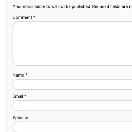
Your email address will not be published.
Required fields are
Comment
*
Name
*
Email
*
Website