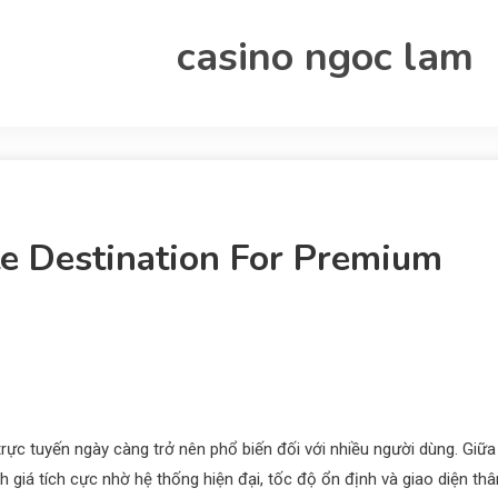
casino ngoc lam
te Destination For Premium
 trực tuyến ngày càng trở nên phổ biến đối với nhiều người dùng. Giữa
 giá tích cực nhờ hệ thống hiện đại, tốc độ ổn định và giao diện thâ