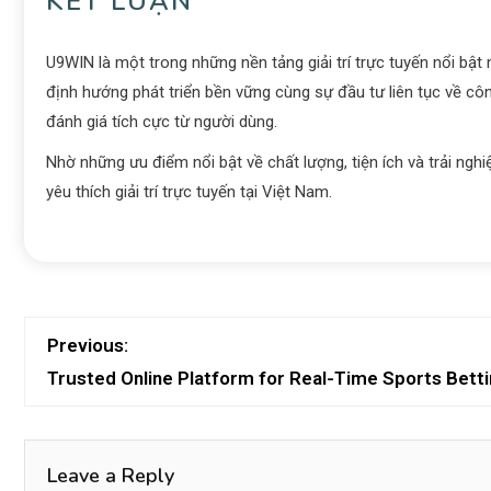
KẾT LUẬN
U9WIN là một trong những nền tảng giải trí trực tuyến nổi bật 
định hướng phát triển bền vững cùng sự đầu tư liên tục về c
đánh giá tích cực từ người dùng.
Nhờ những ưu điểm nổi bật về chất lượng, tiện ích và trải n
yêu thích giải trí trực tuyến tại Việt Nam.
Previous:
Trusted Online Platform for Real-Time Sports Bett
Leave a Reply