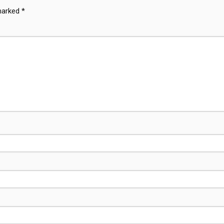
 marked
*