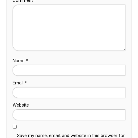
Comment
*
Name
*
Email
*
Website
Save my name, email, and website in this browser for