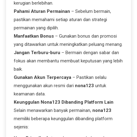
kerugian berlebihan.
Pahami Aturan Permainan
– Sebelum bermain,
pastikan memahami setiap aturan dan strategi
permainan yang dipilih.
Manfaatkan Bonus
– Gunakan bonus dan promosi
yang ditawarkan untuk meningkatkan peluang menang.
Jangan Terburu-buru
– Bermain dengan sabar dan
fokus akan membantu membuat keputusan yang lebih
baik.
Gunakan Akun Terpercaya
– Pastikan selalu
menggunakan akun resmi dari
nona123
untuk
keamanan data.
Keunggulan Nona123 Dibanding Platform Lain
Selain menawarkan banyak permainan,
nona123
memiliki beberapa keunggulan dibanding platform
sejenis: