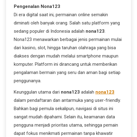
Pengenalan Nona123
Di era digital saat ini, permainan online semakin
diminati oleh banyak orang. Salah satu platform yang
sedang populer di Indonesia adalah
nona123
.
Nona123 menawarkan berbagai jenis permainan mulai
dari kasino, slot, hingga taruhan olahraga yang bisa
diakses dengan mudah melalui smartphone maupun
komputer. Platform ini dirancang untuk memberikan
pengalaman bermain yang seru dan aman bagi setiap
penggunanya.
Keunggulan utama dari
nona123
adalah
nona123
dalam pendaftaran dan antarmuka yang user-friendly.
Bahkan bagi pemula sekalipun, navigasi di situs ini
sangat mudah dipahami. Selain itu, keamanan data
pengguna menjadi prioritas utama, sehingga pemain
dapat fokus menikmati permainan tanpa khawatir