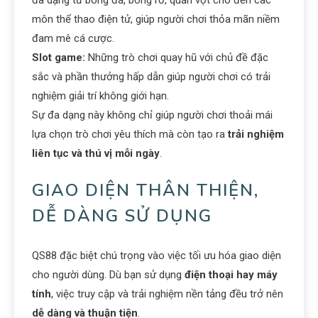
đa dạng từ bóng đá, bóng rổ, quần vợt cho đến các
môn thể thao điện tử, giúp người chơi thỏa mãn niềm
đam mê cá cược.
Slot game:
Những trò chơi quay hũ với chủ đề đặc
sắc và phần thưởng hấp dẫn giúp người chơi có trải
nghiệm giải trí không giới hạn.
Sự đa dạng này không chỉ giúp người chơi thoải mái
lựa chọn trò chơi yêu thích mà còn tạo ra
trải nghiệm
liên tục và thú vị mỗi ngày
.
GIAO DIỆN THÂN THIỆN,
DỄ DÀNG SỬ DỤNG
QS88 đặc biệt chú trọng vào việc tối ưu hóa giao diện
cho người dùng. Dù bạn sử dụng
điện thoại hay máy
tính
, việc truy cập và trải nghiệm nền tảng đều trở nên
dễ dàng và thuận tiện
.