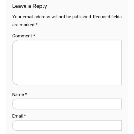
Leave a Reply
Your email address will not be published.
Required fields
are marked
*
Comment
*
Name
*
Email
*