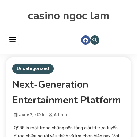
casino ngoc lam
Uncategorized
Next-Generation
Entertainment Platform
June 2, 2026
Admin
QS88 là một trong những nền tảng giải trí trực tuyến
được nhiều người yêu thích và lựa chọn hiện nay. Với