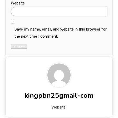
Website
Save my name, email, and website in this browser for
the next time I comment.
kingpbn25gmail-com
Website: