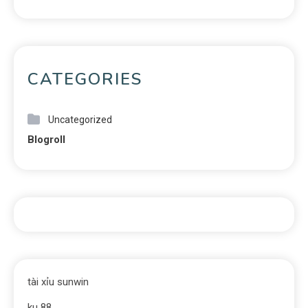
CATEGORIES
Uncategorized
Blogroll
tài xỉu sunwin
ku 88