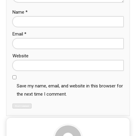
Name
*
Email
*
Website
Save my name, email, and website in this browser for
the next time I comment.