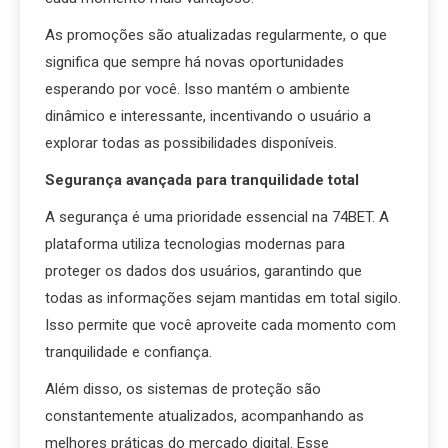
As promoções são atualizadas regularmente, o que
significa que sempre há novas oportunidades
esperando por você. Isso mantém o ambiente
dinâmico e interessante, incentivando o usuário a
explorar todas as possibilidades disponíveis.
Segurança avançada para tranquilidade total
A segurança é uma prioridade essencial na 74BET. A
plataforma utiliza tecnologias modernas para
proteger os dados dos usuários, garantindo que
todas as informações sejam mantidas em total sigilo.
Isso permite que você aproveite cada momento com
tranquilidade e confiança.
Além disso, os sistemas de proteção são
constantemente atualizados, acompanhando as
melhores práticas do mercado digital. Esse