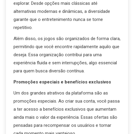
explorar. Desde opções mais clássicas até
alternativas modernas e dinâmicas, a diversidade
garante que o entretenimento nunca se torne
repetitivo.
Além disso, os jogos são organizados de forma clara,
permitindo que você encontre rapidamente aquilo que
deseja. Essa organização contribui para uma
experiência fluida e sem interrupções, algo essencial
para quem busca diversão contínua.
Promoções especiais e benefícios exclusivos
Um dos grandes atrativos da plataforma são as
promoções especiais. Ao criar sua conta, você passa
a ter acesso a benefícios exclusivos que aumentam
ainda mais o valor da experiência. Essas ofertas são
pensadas para recompensar os usuários e tornar
cada momento mais vantajoso.