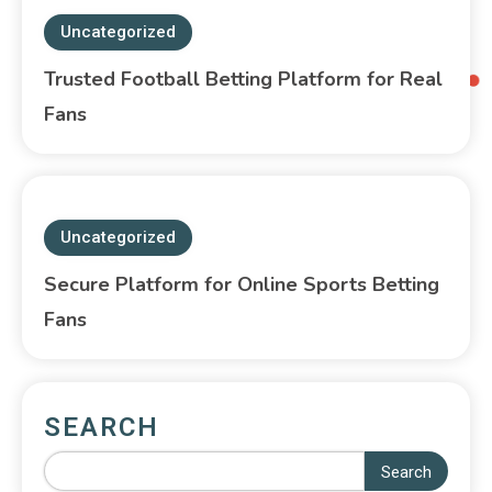
Uncategorized
Trusted Football Betting Platform for Real
Fans
Uncategorized
Secure Platform for Online Sports Betting
Fans
SEARCH
Search