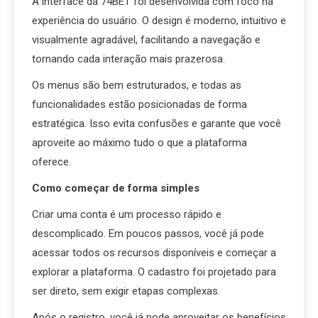
A interface da 74BET foi desenvolvida com foco na
experiência do usuário. O design é moderno, intuitivo e
visualmente agradável, facilitando a navegação e
tornando cada interação mais prazerosa.
Os menus são bem estruturados, e todas as
funcionalidades estão posicionadas de forma
estratégica. Isso evita confusões e garante que você
aproveite ao máximo tudo o que a plataforma
oferece.
Como começar de forma simples
Criar uma conta é um processo rápido e
descomplicado. Em poucos passos, você já pode
acessar todos os recursos disponíveis e começar a
explorar a plataforma. O cadastro foi projetado para
ser direto, sem exigir etapas complexas.
Após o registro, você já pode aproveitar os benefícios