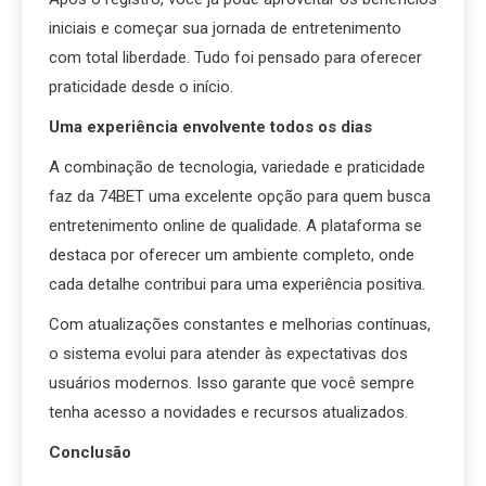
iniciais e começar sua jornada de entretenimento
com total liberdade. Tudo foi pensado para oferecer
praticidade desde o início.
Uma experiência envolvente todos os dias
A combinação de tecnologia, variedade e praticidade
faz da 74BET uma excelente opção para quem busca
entretenimento online de qualidade. A plataforma se
destaca por oferecer um ambiente completo, onde
cada detalhe contribui para uma experiência positiva.
Com atualizações constantes e melhorias contínuas,
o sistema evolui para atender às expectativas dos
usuários modernos. Isso garante que você sempre
tenha acesso a novidades e recursos atualizados.
Conclusão