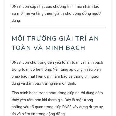
DN88 luôn cập nhật các chương trình mới nhằm tạo
sự mới mẻ và tăng thêm giá trị cho cộng đồng người
dùng.
MÔI TRƯỜNG GIẢI TRÍ AN
TOÀN VÀ MINH BẠCH
DN88 luôn chú trọng đến yếu tố an toàn và minh bạch
trong toàn bộ hệ thống. Nền tảng áp dụng nhiều biện
pháp bảo mật hiện đại nhằm bảo vệ thông tin người
dùng và đảm bảo trải nghiệm ổn định.
Tính minh bạch trong hoạt động giúp người dùng cảm
thấy yên tâm hơn khi tham gia. Đây là một trong
những yếu tố quan trọng giúp DN88 xây dựng được uy
tín và niềm tin trong cộng đồng.