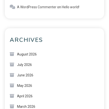
A WordPress Commenter
on
Hello world!
ARCHIVES
August 2026
July 2026
June 2026
May 2026
April 2026
March 2026