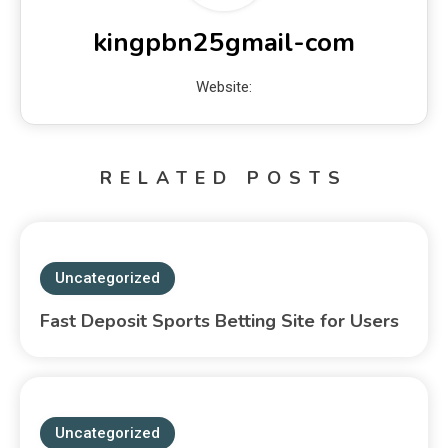
kingpbn25gmail-com
Website:
RELATED POSTS
Uncategorized
Fast Deposit Sports Betting Site for Users
Uncategorized