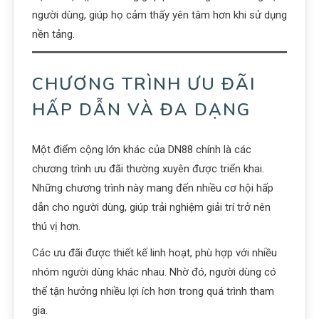
người dùng, giúp họ cảm thấy yên tâm hơn khi sử dụng
nền tảng.
CHƯƠNG TRÌNH ƯU ĐÃI
HẤP DẪN VÀ ĐA DẠNG
Một điểm cộng lớn khác của DN88 chính là các
chương trình ưu đãi thường xuyên được triển khai.
Những chương trình này mang đến nhiều cơ hội hấp
dẫn cho người dùng, giúp trải nghiệm giải trí trở nên
thú vị hơn.
Các ưu đãi được thiết kế linh hoạt, phù hợp với nhiều
nhóm người dùng khác nhau. Nhờ đó, người dùng có
thể tận hưởng nhiều lợi ích hơn trong quá trình tham
gia.