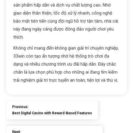
sản phẩm hấp dẫn và dịch vụ chất lượng cao. Nhờ
giao diện thân thiện, tốc độ xử lý nhanh, công nghệ
bảo mật tiên tiến cùng đội ngũ hỗ trợ tận tâm, nhà cái
này đang ngày càng được đông đảo người chơi yêu
thích.
Không chỉ mang đến không gian giải trí chuyên nghiệp,
33win còn tạo ấn tượng nhờ hệ thống trò chơi đa
dạng và nhiều chương trình ưu đãi hấp dẫn. Đây chắc
chắn là lựa chọn phù hợp cho những ai đang tìm kiếm
trải nghiệm giải trí trực tuyến an toàn, tiện lợi và thú vị.
Previous:
Best Digital Casino with Reward-Based Features
Next: