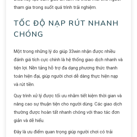
tham gia trong suốt quá trình trải nghiệm.
TỐC ĐỘ NẠP RÚT NHANH
CHÓNG
Một trong những lý do giúp 33win nhận được nhiều
đánh giá tích cực chính là hệ thống giao dịch nhanh và
tiện lợi. Nền tảng hỗ trợ đa dạng phương thức thanh
toán hiện đại, giúp người chơi dễ dàng thực hiện nạp
và rút tiền.
Quy trình xử lý được tối ưu nhằm tiết kiệm thời gian và
nâng cao sự thuận tiện cho người dùng. Các giao dịch
thường được hoàn tất nhanh chóng với thao tác đơn
giản và dễ hiểu.
Đây là ưu điểm quan trọng giúp người chơi có trải