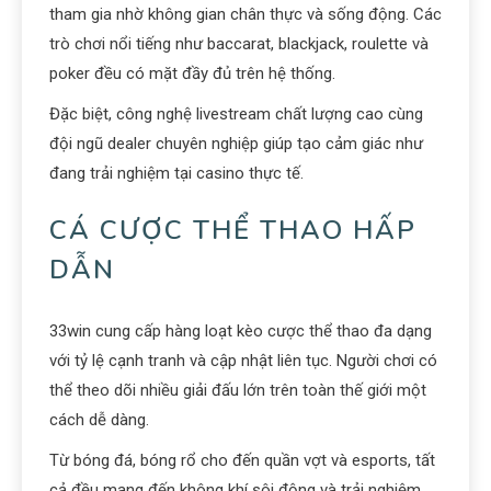
tham gia nhờ không gian chân thực và sống động. Các
trò chơi nổi tiếng như baccarat, blackjack, roulette và
poker đều có mặt đầy đủ trên hệ thống.
Đặc biệt, công nghệ livestream chất lượng cao cùng
đội ngũ dealer chuyên nghiệp giúp tạo cảm giác như
đang trải nghiệm tại casino thực tế.
CÁ CƯỢC THỂ THAO HẤP
DẪN
33win cung cấp hàng loạt kèo cược thể thao đa dạng
với tỷ lệ cạnh tranh và cập nhật liên tục. Người chơi có
thể theo dõi nhiều giải đấu lớn trên toàn thế giới một
cách dễ dàng.
Từ bóng đá, bóng rổ cho đến quần vợt và esports, tất
cả đều mang đến không khí sôi động và trải nghiệm