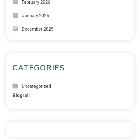
February 2026
January 2026
December 2025
CATEGORIES
Uncategorized
Blogroll