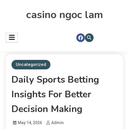
casino ngoc lam
Uncategorized
Daily Sports Betting
Insights For Better
Decision Making
May 14, 2026
Admin