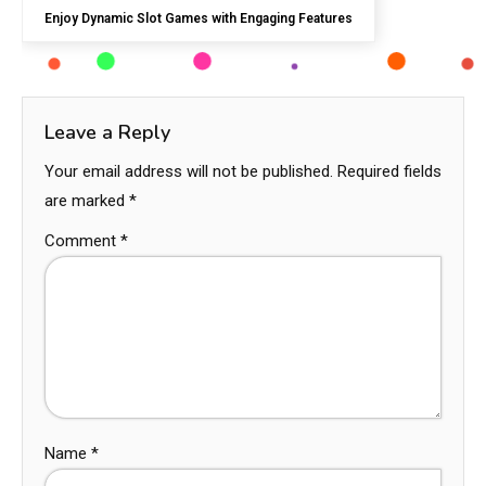
Enjoy Dynamic Slot Games with Engaging Features
Leave a Reply
Your email address will not be published.
Required fields
are marked
*
Comment
*
Name
*