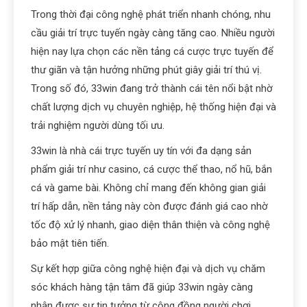
Trong thời đại công nghệ phát triển nhanh chóng, nhu
cầu giải trí trực tuyến ngày càng tăng cao. Nhiều người
hiện nay lựa chọn các nền tảng cá cược trực tuyến để
thư giãn và tận hưởng những phút giây giải trí thú vị.
Trong số đó, 33win đang trở thành cái tên nổi bật nhờ
chất lượng dịch vụ chuyên nghiệp, hệ thống hiện đại và
trải nghiệm người dùng tối ưu.
33win là nhà cái trực tuyến uy tín với đa dạng sản
phẩm giải trí như casino, cá cược thể thao, nổ hũ, bắn
cá và game bài. Không chỉ mang đến không gian giải
trí hấp dẫn, nền tảng này còn được đánh giá cao nhờ
tốc độ xử lý nhanh, giao diện thân thiện và công nghệ
bảo mật tiên tiến.
Sự kết hợp giữa công nghệ hiện đại và dịch vụ chăm
sóc khách hàng tận tâm đã giúp 33win ngày càng
nhận được sự tin tưởng từ cộng đồng người chơi.