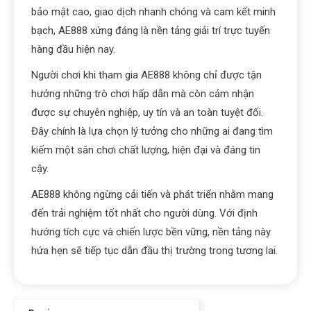
bảo mật cao, giao dịch nhanh chóng và cam kết minh
bạch, AE888 xứng đáng là nền tảng giải trí trực tuyến
hàng đầu hiện nay.
Người chơi khi tham gia AE888 không chỉ được tận
hưởng những trò chơi hấp dẫn mà còn cảm nhận
được sự chuyên nghiệp, uy tín và an toàn tuyệt đối.
Đây chính là lựa chọn lý tưởng cho những ai đang tìm
kiếm một sân chơi chất lượng, hiện đại và đáng tin
cậy.
AE888 không ngừng cải tiến và phát triển nhằm mang
đến trải nghiệm tốt nhất cho người dùng. Với định
hướng tích cực và chiến lược bền vững, nền tảng này
hứa hẹn sẽ tiếp tục dẫn đầu thị trường trong tương lai.