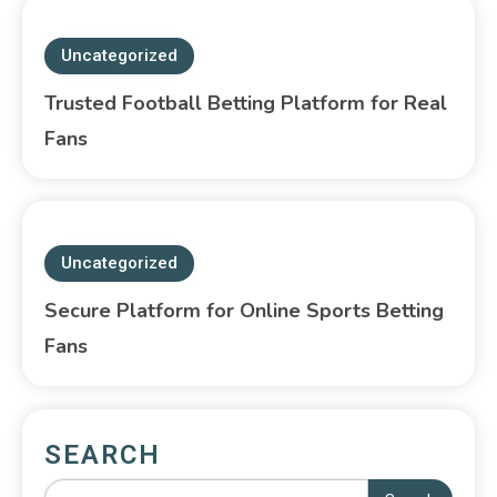
Uncategorized
Trusted Football Betting Platform for Real
Fans
Uncategorized
Secure Platform for Online Sports Betting
Fans
SEARCH