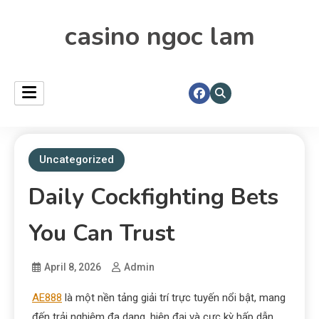
casino ngoc lam
Uncategorized
Daily Cockfighting Bets
You Can Trust
April 8, 2026
Admin
AE888
là một nền tảng giải trí trực tuyến nổi bật, mang
đến trải nghiệm đa dạng, hiện đại và cực kỳ hấp dẫn