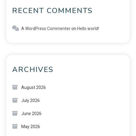
RECENT COMMENTS
A WordPress Commenter
on
Hello world!
ARCHIVES
August 2026
July 2026
June 2026
May 2026