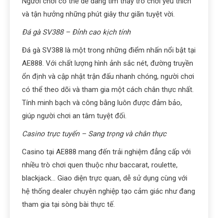
Người chơi có thể dễ dàng tìm thấy trò chơi yêu thích
và tận hưởng những phút giây thư giãn tuyệt vời.
Đá gà SV388 – Đỉnh cao kịch tính
Đá gà SV388 là một trong những điểm nhấn nổi bật tại
AE888. Với chất lượng hình ảnh sắc nét, đường truyền
ổn định và cập nhật trận đấu nhanh chóng, người chơi
có thể theo dõi và tham gia một cách chân thực nhất.
Tính minh bạch và công bằng luôn được đảm bảo,
giúp người chơi an tâm tuyệt đối.
Casino trực tuyến – Sang trọng và chân thực
Casino tại AE888 mang đến trải nghiệm đẳng cấp với
nhiều trò chơi quen thuộc như baccarat, roulette,
blackjack… Giao diện trực quan, dễ sử dụng cùng với
hệ thống dealer chuyên nghiệp tạo cảm giác như đang
tham gia tại sòng bài thực tế.