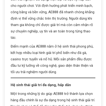
cho người chơi. Với định hướng phát triển minh bạch,
công bằng và bền vững, AE888 đã nhanh chóng khẳng
định vị thế vững chắc trên thị trường. Người dùng khi
tham gia không chỉ được giải trí mà còn cảm nhận rõ
sự chuyên nghiệp, uy tín và an toàn trong từng thao
tác.
Điểm mạnh của AE888 nằm ở hệ sinh thái phong phú,
kết hợp nhiều loại hình giải trí phổ biến như đá gà,
casino trực tuyến và nổ hũ. Mỗi sản phẩm đều được
đầu tư kỹ lưỡng về công nghệ, giao diện thân thiện và
tối ưu trải nghiệm người dùng.
Hệ sinh thái giải trí đa dạng, hấp dẫn
Một trong những lý do giúp AE888 trở thành lựa chọn
hàng đầu chính là sự đa dạng trong hệ sinh thái giải trí.