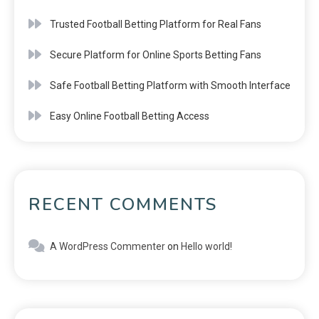
Trusted Football Betting Platform for Real Fans
Secure Platform for Online Sports Betting Fans
Safe Football Betting Platform with Smooth Interface
Easy Online Football Betting Access
RECENT COMMENTS
A WordPress Commenter
on
Hello world!