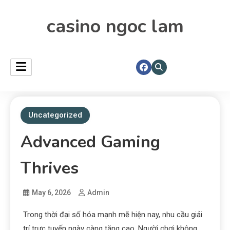
casino ngoc lam
Uncategorized
Advanced Gaming
Thrives
May 6, 2026
Admin
Trong thời đại số hóa mạnh mẽ hiện nay, nhu cầu giải
trí trực tuyến ngày càng tăng cao. Người chơi không