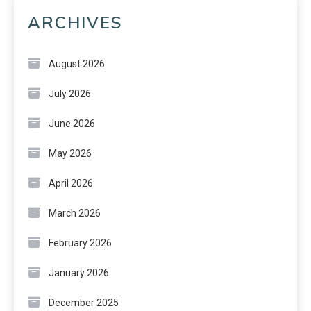
ARCHIVES
August 2026
July 2026
June 2026
May 2026
April 2026
March 2026
February 2026
January 2026
December 2025