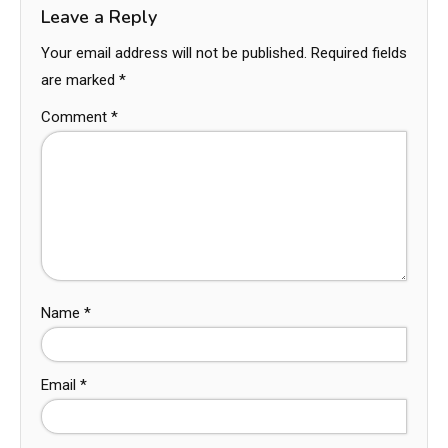
Leave a Reply
Your email address will not be published.
Required fields
are marked
*
Comment
*
Name
*
Email
*