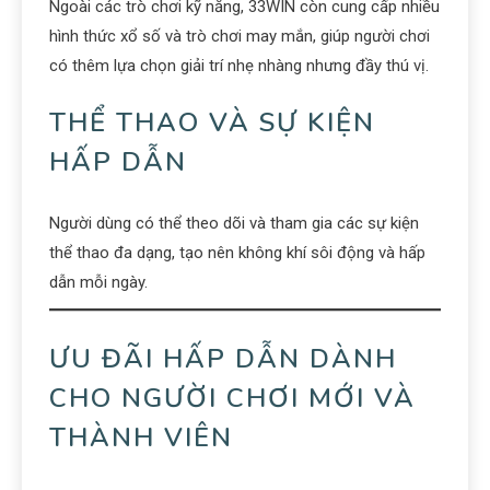
Ngoài các trò chơi kỹ năng, 33WIN còn cung cấp nhiều
hình thức xổ số và trò chơi may mắn, giúp người chơi
có thêm lựa chọn giải trí nhẹ nhàng nhưng đầy thú vị.
THỂ THAO VÀ SỰ KIỆN
HẤP DẪN
Người dùng có thể theo dõi và tham gia các sự kiện
thể thao đa dạng, tạo nên không khí sôi động và hấp
dẫn mỗi ngày.
ƯU ĐÃI HẤP DẪN DÀNH
CHO NGƯỜI CHƠI MỚI VÀ
THÀNH VIÊN