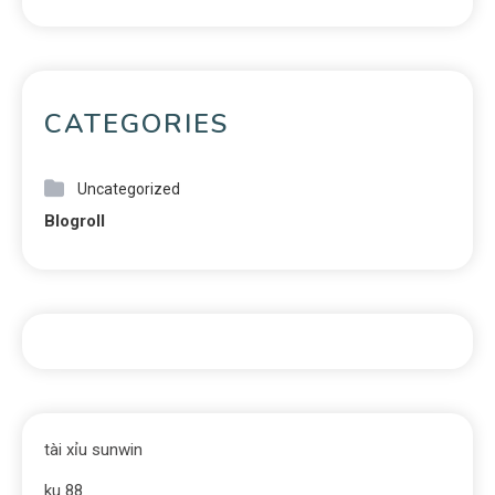
CATEGORIES
Uncategorized
Blogroll
tài xỉu sunwin
ku 88