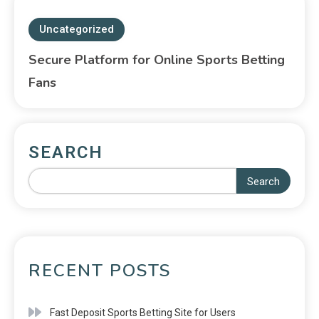
Uncategorized
Secure Platform for Online Sports Betting
Fans
SEARCH
Search
RECENT POSTS
Fast Deposit Sports Betting Site for Users